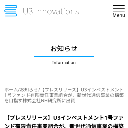
Menu
ビジョンとミッション
アプローチ＆ケーススタディ
お知らせ
オピニオン＆ナレッジ
Information
U3blog
ホーム
/
お知らせ
/
【プレスリリース】U3インベストメント
お知らせ
1号ファンド有限責任事業組合が、新世代通信事業の構築
を目指す株式会社NH研究所に出資
採用情報
【プレスリリース】U3インベストメント1号ファ
企業情報
ンド有限責任事業組合が、新世代通信事業の構築