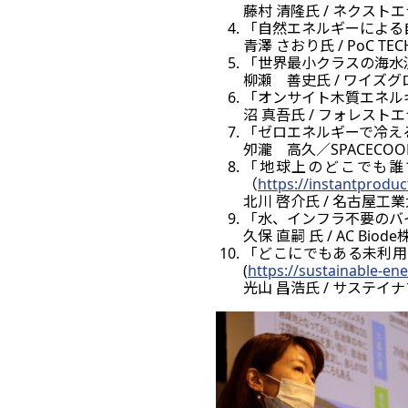
藤村 清隆氏 / ネクス
「自然エネルギーによる
青澤 さおり氏 / PoC 
「世界最小クラスの海水淡水化
柳瀬 善史氏 / ワイズ
「オンサイト木質エネル
沼 真吾氏 / フォレス
「ゼロエネルギーで冷える新
夘瀧 高久／SPACEC
「地球上のどこでも誰
（
https://instantproduct
北川 啓介氏 / 名古屋
「水、インフラ不要のバイ
久保 直嗣 氏 / AC B
「どこにでもある未利用
(
https://sustainable-ene
光山 昌浩氏 / サステ