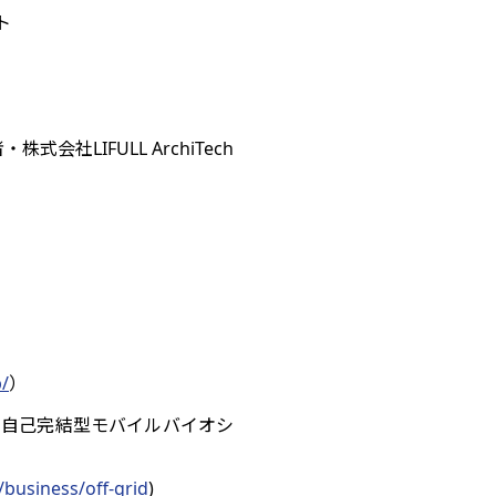
ト
式会社LIFULL ArchiTech
p/
）
:完全自己完結型モバイルバイオシ
/business/off-grid
)