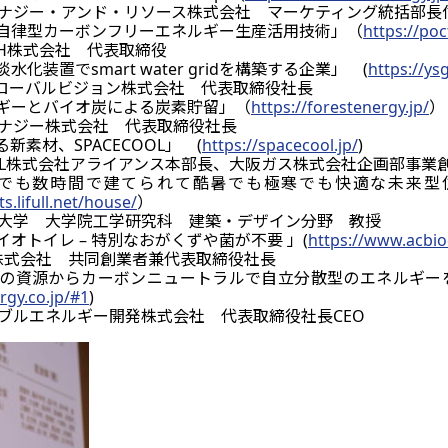
トエナジー・アンド・リソース株式会社 マーケティング統括部長
自律型カーボンフリーエネルギー生産活用技術」（
https://poc
TECH株式会社 代表取締役
装置でsmart water gridを構築する企業」 (
https://ysg
グローバルビジョン株式会社 代表取締役社長
ギーとバイオ炭による炭素貯留」（
https://forestenergy.jp/
）
トエナジー株式会社 代表取締役社長
素材、SPACECOOL」 (
https://spacecool.jp/
)
OOL株式会社アライアンス本部長、大阪ガス株式会社企画部事
でも数時間で建てられて酷暑でも極寒でも快適な未来型
s.lifull.net/house/
）
工業大学 大学院工学研究科 建築・デザイン分野 教授
オトイレ – 特別なおがくずや菌が不要 」(
https://www.acbi
iode株式会社 共同創業者兼代表取締役社長
の資源からカーボンニュートラルで自立分散型のエネルギー
rgy.co.jp/#1
)
イナブルエネルギー開発株式会社 代表取締役社長CEO