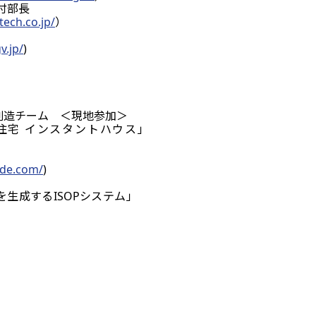
付部長
tech.co.jp/
）
v.jp/
)
業創造チーム ＜現地参加＞
住宅 インスタントハウス」
ode.com/
)
を生成するISOPシステム」