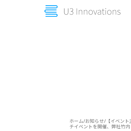
ビジョンとミッション
アプローチ＆ケーススタディ
オピニオン＆ナレッジ
U3blog
お知らせ
採用情報
ホーム
/
お知らせ
/
【イベント
企業情報
チイベントを開催、弊社竹内