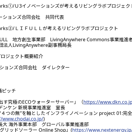
ng Remarks①/Ｕ3イノベーションズが考えるリビングラボプロジェク
ベーションズ合同会社 共同代表
ng Remarks②/ＬＩＦＵＬＬが考えるリビングラボプロジェクト
LL 地方創生事業部 LivingAnywhere Commons事業推進者・株
LivingAnywhere副事務局長
ラボプロジェクト概要紹介
ベーションズ合同会社 ダイレクター
候補ピッチ
出す究極のECOウォーターサーバー」（
https://www.dkn.co.j
社デンケン 新規事業推進室 室長
４つの無”を軸としたインフライノベーション project 01
//www.chodai.co.jp/
)
社長大 海外事業本部 グローバル事業推進部
リッドソーラー Online Shop」(
https://www.nextenergy.jp